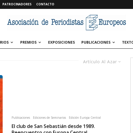
PATROCINADORES
CONTACTO
RIOS
PREMIOS
EXPOSICIONES
PUBLICACIONES
TEXT
Artículo Al Azar
Publicaciones
Ediciones de Seminarios
Edición Europa Central
El club de San Sebastián desde 1989.
Reencuentro con Europa Central