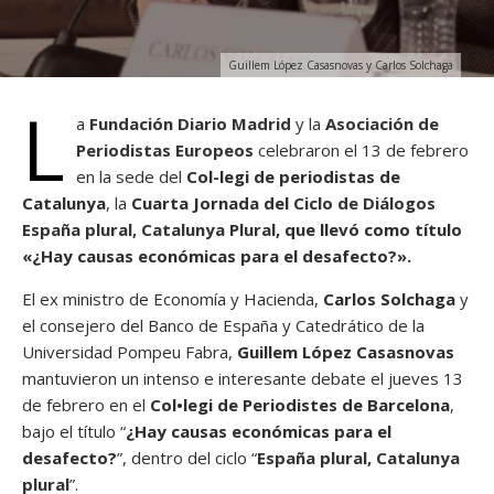
Guillem López Casasnovas y Carlos Solchaga
L
a
Fundación Diario Madrid
y la
Asociación de
Periodistas Europeos
celebraron el 13 de febrero
en la sede del
Col-legi de periodistas de
Catalunya
, la
Cuarta Jornada del
Ciclo de Diálogos
España plural, Catalunya Plural
, que llevó como título
«¿Hay causas económicas para el desafecto?».
El ex ministro de Economía y Hacienda,
Carlos Solchaga
y
el consejero del Banco de España y Catedrático de la
Universidad Pompeu Fabra,
Guillem López Casasnovas
mantuvieron un intenso e interesante debate el jueves 13
de febrero en el
Col•legi de Periodistes de Barcelona
,
bajo el título “
¿Hay causas económicas para el
desafecto?
”, dentro del ciclo “
España plural, Catalunya
plural
”.