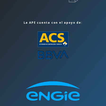
La APE cuenta con el apoyo de: