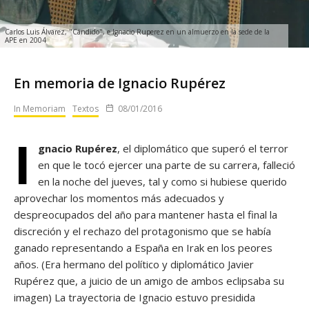
Carlos Luis Álvarez, "Cándido", e Ignacio Ruperez en un almuerzo en la sede de la
APE en 2004
En memoria de Ignacio Rupérez
In Memoriam
Textos
08/01/2016
I
gnacio Rupérez
, el diplomático que superó el terror
en que le tocó ejercer una parte de su carrera, falleció
en la noche del jueves, tal y como si hubiese querido
aprovechar los momentos más adecuados y
despreocupados del año para mantener hasta el final la
discreción y el rechazo del protagonismo que se había
ganado representando a España en Irak en los peores
años. (Era hermano del político y diplomático Javier
Rupérez que, a juicio de un amigo de ambos eclipsaba su
imagen) La trayectoria de Ignacio estuvo presidida