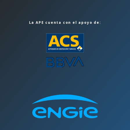
La APE cuenta con el apoyo de: