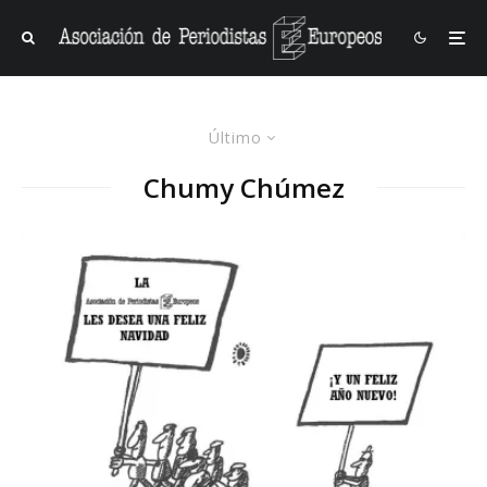
Último
Chumy Chúmez