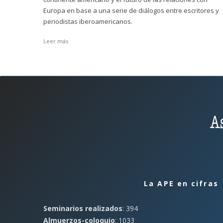
Europa en base a una serie de diálogos entre escritores y
periodistas iberoamericanos.
Leer más
La APE en cifras
Seminarios realizados
: 394
Almuerzos-coloquio
: 1033