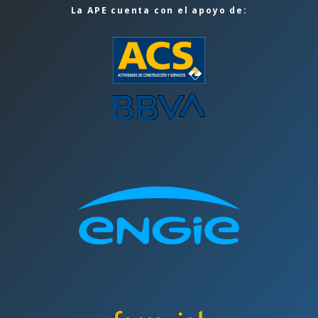
La APE cuenta con el apoyo de: