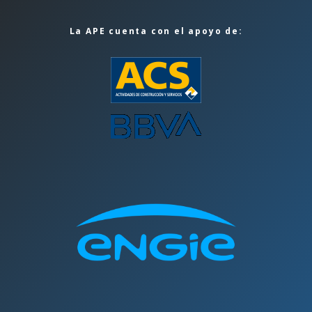
La APE cuenta con el apoyo de: