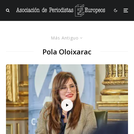
Más Antiguo
Pola Oloixarac