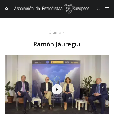
Último
Ramón Jáuregui