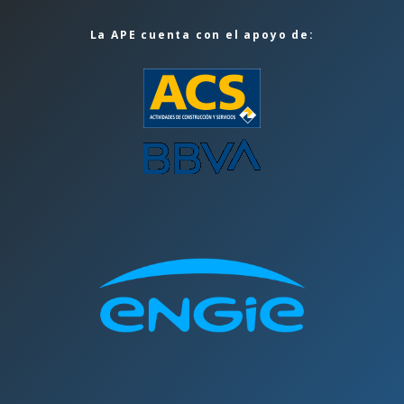
La APE cuenta con el apoyo de: