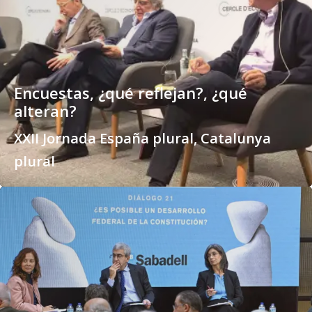
Encuestas, ¿qué reflejan?, ¿qué
alteran?
XXII Jornada España plural, Catalunya
plural