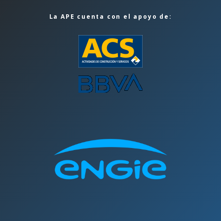
La APE cuenta con el apoyo de: