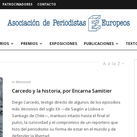
PATROCINADORES
CONTACTO
RIOS
PREMIOS
EXPOSICIONES
PUBLICACIONES
TEXT
A a la Z
In Memoriam
Carcedo y la historia, por Encarna Samitier
Diego Carcedo, testigo directo de algunos de los episodios
más decisivos del siglo XX —de Saigón a Lisboa o
Santiago de Chile—, mantuvo intacto hasta el final el
pulso, la curiosidad y el compromiso de un reportero que
hizo del periodismo su forma de estar en el mundo y de
defender la libertad.