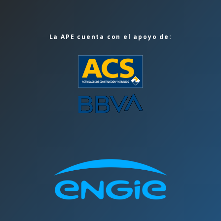
La APE cuenta con el apoyo de: