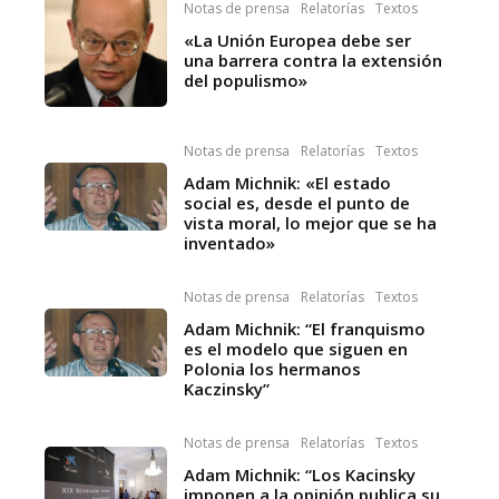
Notas de prensa
Relatorías
Textos
«La Unión Europea debe ser
una barrera contra la extensión
del populismo»
Notas de prensa
Relatorías
Textos
Adam Michnik: «El estado
social es, desde el punto de
vista moral, lo mejor que se ha
inventado»
Notas de prensa
Relatorías
Textos
Adam Michnik: “El franquismo
es el modelo que siguen en
Polonia los hermanos
Kaczinsky”
Notas de prensa
Relatorías
Textos
Adam Michnik: “Los Kacinsky
imponen a la opinión publica su