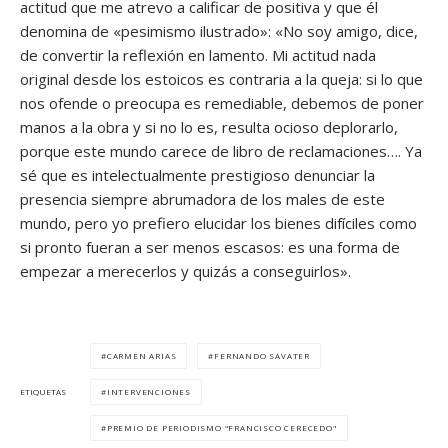
actitud que me atrevo a calificar de positiva y que él
denomina de «pesimismo ilustrado»: «No soy amigo, dice,
de convertir la reflexión en lamento. Mi actitud nada
original desde los estoicos es contraria a la queja: si lo que
nos ofende o preocupa es remediable, debemos de poner
manos a la obra y si no lo es, resulta ocioso deplorarlo,
porque este mundo carece de libro de reclamaciones…. Ya
sé que es intelectualmente prestigioso denunciar la
presencia siempre abrumadora de los males de este
mundo, pero yo prefiero elucidar los bienes difíciles como
si pronto fueran a ser menos escasos: es una forma de
empezar a merecerlos y quizás a conseguirlos».
CARMEN ARIAS
FERNANDO SAVATER
INTERVENCIONES
ETIQUETAS
PREMIO DE PERIODISMO "FRANCISCO CERECEDO"