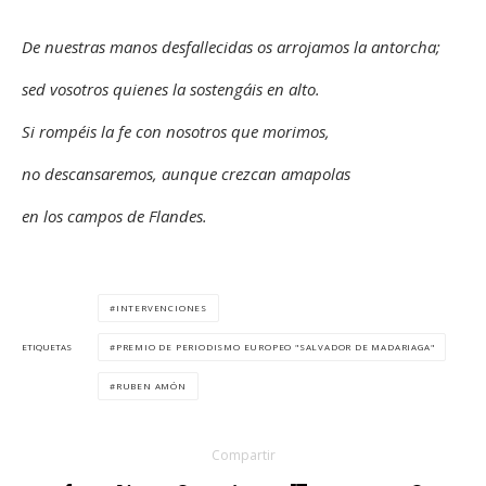
De nuestras manos desfallecidas os arrojamos la antorcha;
sed vosotros quienes la sostengáis en alto.
Si romp
é
is la fe con nosotros que morimos,
no descansaremos, aunque crezcan amapolas
en los campos de Flandes.
INTERVENCIONES
PREMIO DE PERIODISMO EUROPEO "SALVADOR DE MADARIAGA"
ETIQUETAS
RUBEN AMÓN
Compartir