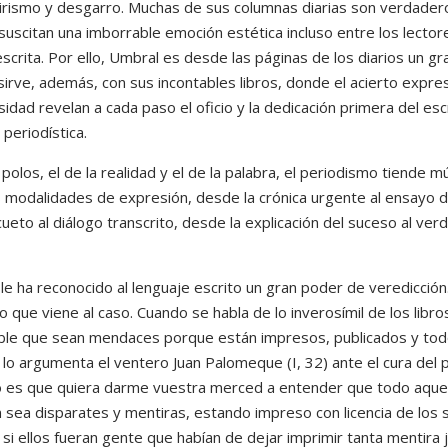
 lirismo y desgarro. Muchas de sus columnas diarias son verdade
suscitan una imborrable emoción estética incluso entre los lector
escrita. Por ello, Umbral es desde las páginas de los diarios un gra
e sirve, además, con sus incontables libros, donde el acierto expres
sidad revelan a cada paso el oficio y la dedicación primera del escr
eriodística.
polos, el de la realidad y el de la palabra, el periodismo tiende m
tas modalidades de expresión, desde la crónica urgente al ensayo
cueto al diálogo transcrito, desde la explicación del suceso al v
e ha reconocido al lenguaje escrito un gran poder de veredicción.
o que viene al caso. Cuando se habla de lo inverosímil de los libros
ble que sean mendaces porque están impresos, publicados y todo 
í lo argumenta el ventero Juan Palomeque (I, 32) ante el cura del
 es que quiera darme vuestra merced a entender que todo aquel
n sea disparates y mentiras, estando impreso con licencia de los 
si ellos fueran gente que habían de dejar imprimir tanta mentira 