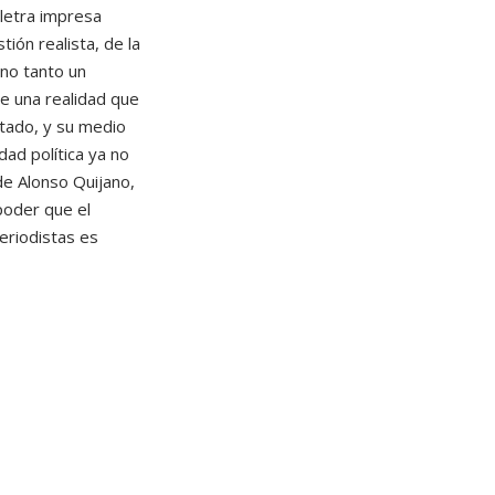
 letra impresa
ión realista, de la
 no tanto un
de una realidad que
ptado, y su medio
dad política ya no
de Alonso Quijano,
poder que el
eriodistas es