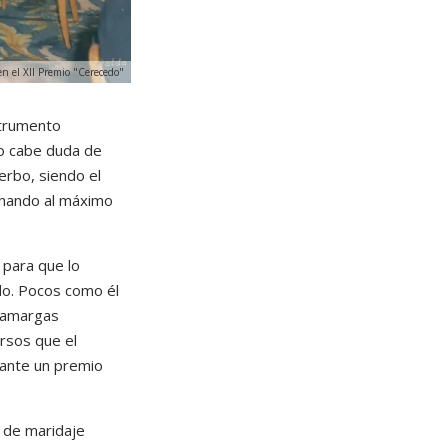
en el XII Premio "Cerecedo"
strumento
no cabe duda de
erbo, siendo el
echando al máximo
o para que lo
do. Pocos como él
o amargas
ursos que el
iante un premio
 de maridaje