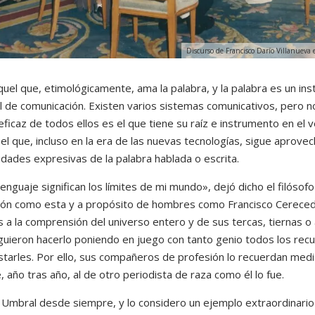
Discurso de Francisco Darío Villanueva 
aquel que, etimológicamente, ama la palabra, y la palabra es un in
 de comunicación. Existen varios sistemas comunicativos, pero 
ficaz de todos ellos es el que tiene su raíz e instrumento en el v
 el que, incluso en la era de las nuevas tecnologías, sigue aprov
idades expresivas de la palabra hablada o escrita.
lenguaje significan los límites de mi mundo», dejó dicho el filósof
ión como esta y a propósito de hombres como Francisco Cerece
s a la comprensión del universo entero y de sus tercas, tiernas 
iguieron hacerlo poniendo en juego con tanto genio todos los rec
starles. Por ello, sus compañeros de profesión lo recuerdan med
año tras año, al de otro periodista de raza como él lo fue.
 Umbral desde siempre, y lo considero un ejemplo extraordinario