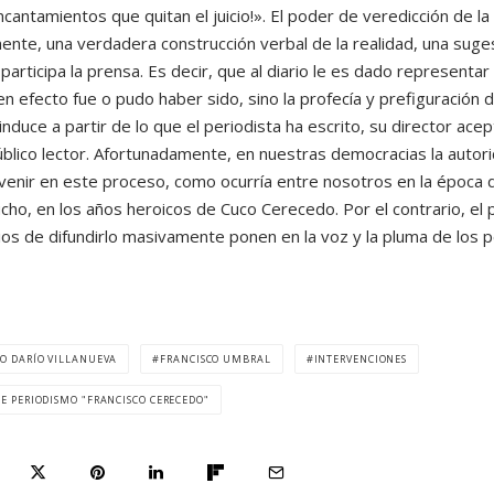
ncantamientos que quitan el juicio!». El poder de veredicción de la
nte, una verdadera construcción verbal de la realidad, una sugest
participa la prensa. Es decir, que al diario le es dado representar
n efecto fue o pudo haber sido, sino la profecía y prefiguración 
nduce a partir de lo que el periodista ha escrito, su director ace
úblico lector. Afortunadamente, en nuestras democracias la autori
rvenir en este proceso, como ocurría entre nosotros en la época 
cho, en los años heroicos de Cuco Cerecedo. Por el contrario, el 
ios de difundirlo masivamente ponen en la voz y la pluma de los p
CO DARÍO VILLANUEVA
FRANCISCO UMBRAL
INTERVENCIONES
E PERIODISMO "FRANCISCO CERECEDO"