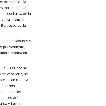
ros poemas de la
es más ajenos al
n proselitista de la
ivo, la intención
itor, esto es, la
últiples eslabones y
 de pensamiento,
erdadero poema en
 En El Quijote se
 de caballería, se
ello con la venia
 poblachón
lo que estos
señores del
junta y tantas