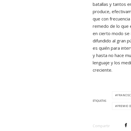
batallas y tantos e
produce, efectivame
que con frecuencia 
remedo de lo que e
en cierto modo se i
difundido al gran p
es quién para inte
y hasta no hace mu
lenguaje y los med
creciente.
FRANCIS
ETIQUETAS
PREMIO D
Compartir