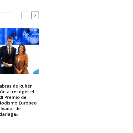
abras de Rubén
n al recoger el
II Premio de
riodismo Europeo
lvador de
dariaga»