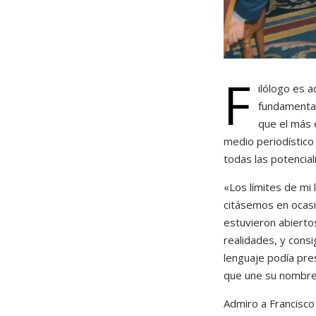
F
ilólogo es 
fundamental
que el más e
medio periodístico
todas las potencial
«Los límites de mi 
citásemos en ocas
estuvieron abierto
realidades, y cons
lenguaje podía pre
que une su nombre, 
Admiro a Francisco