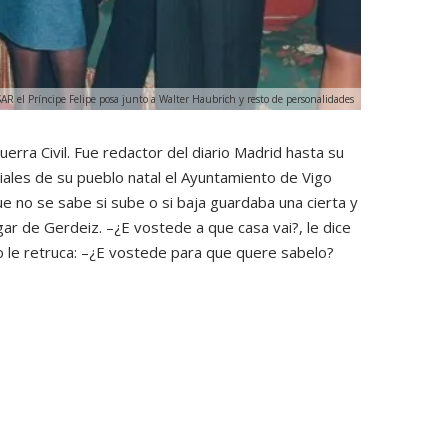
AR el Príncipe Felipe posa junto a Walter Haubrich y resto de personalidades
erra Civil. Fue redactor del diario Madrid hasta su
ciales de su pueblo natal el Ayuntamiento de Vigo
 no se sabe si sube o si baja guardaba una cierta y
gar de Gerdeiz. –¿E vostede a que casa vai?, le dice
ego le retruca: –¿E vostede para que quere sabelo?