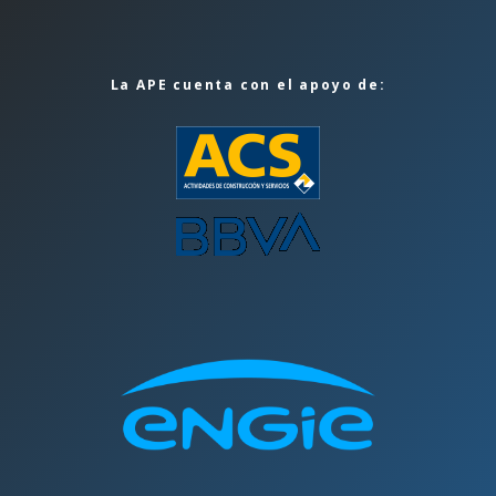
La APE cuenta con el apoyo de: