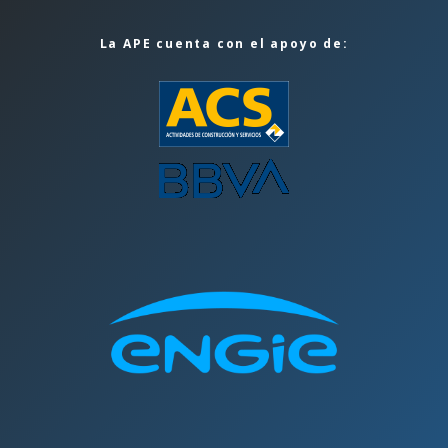
La APE cuenta con el apoyo de: