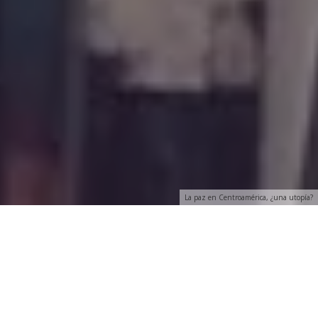
La paz en Centroamérica, ¿una utopía?
S
an José de Costa Rica, 11 a 15 de febrero de 1985.
Organizado por la APE y la Secretaría de
Información y Comunicación de la República de
Costa Rica.
Coordinado por Leonardo Cáceres.