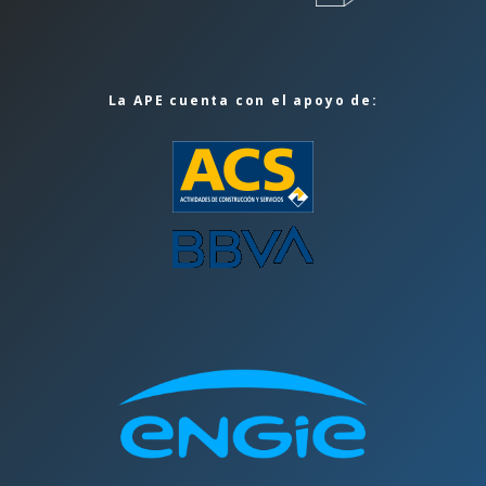
La APE cuenta con el apoyo de: