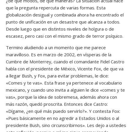
¿de qué modos, de qué maneras? La situación actual hace
que la pregunta repercuta de varias formas. Esta
globalización desigual y combinada ahora ha encontrado el
punto de unificación en un desastre que alcanza a todos.
Desde luego que en distintos niveles de holgura o de
escasez, pero casi con el mismo grado de terror psíquico.
Termino aludiendo a un momento que me parece
maravilloso. Es en marzo de 2002, en vísperas de la
Cumbre de Monterrey, cuando el comandante Fidel Castro
habla con el presidente de México, Vicente Fox, de que va
a llegar Bush, y Fox, para evitar problemas, le dice:
«Comes y te vas». Esta frase ya pertenece al vocabulario
mexicano, y cuando uno invita a alguien le dice «comes y te
vas», porque la idea de sobremesa, además ahora con
más razón, quedó proscrita. Entonces dice Castro:
«Dígame, ¿en qué más puedo servirlo?». Y contesta Fox:
«Pues básicamente en no agredir a Estados Unidos o al
presidente Bush, sino circunscribirnos». Les dejo a ustedes