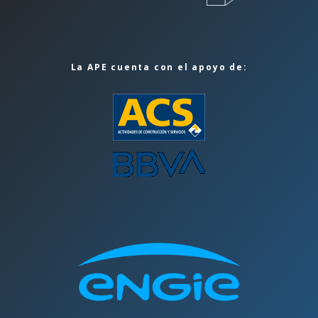
La APE cuenta con el apoyo de: