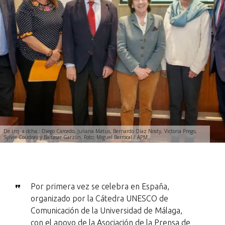
De izq. a dcha.: Diego Carcedo, Juliana Matus, Bernardo Díaz Nosty, Victoria Prego,
Sylvie Coudray y Baltasar Garzón. Foto: Miguel Berrocal / APM
Por primera vez se celebra en España,
organizado por la Cátedra UNESCO de
Comunicación de la Universidad de Málaga,
con el apoyo de la Asociación de la Prensa de