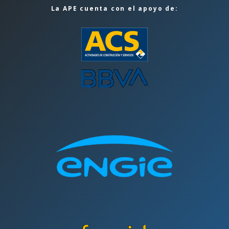
La APE cuenta con el apoyo de: