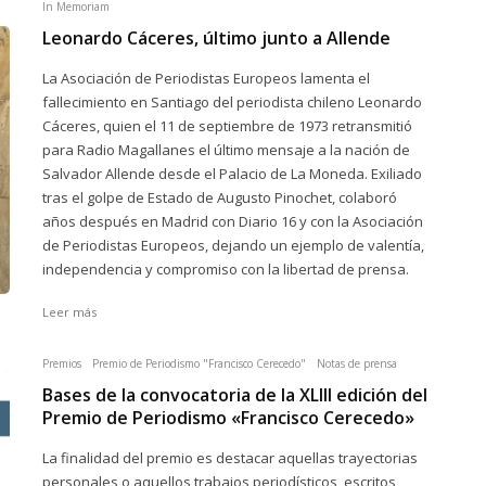
In Memoriam
Leonardo Cáceres, último junto a Allende
La Asociación de Periodistas Europeos lamenta el
fallecimiento en Santiago del periodista chileno Leonardo
Cáceres, quien el 11 de septiembre de 1973 retransmitió
para Radio Magallanes el último mensaje a la nación de
Salvador Allende desde el Palacio de La Moneda. Exiliado
tras el golpe de Estado de Augusto Pinochet, colaboró
años después en Madrid con Diario 16 y con la Asociación
de Periodistas Europeos, dejando un ejemplo de valentía,
independencia y compromiso con la libertad de prensa.
Leer más
Premios
Premio de Periodismo "Francisco Cerecedo"
Notas de prensa
Bases de la convocatoria de la XLIII edición del
Premio de Periodismo «Francisco Cerecedo»
La finalidad del premio es destacar aquellas trayectorias
personales o aquellos trabajos periodísticos, escritos,